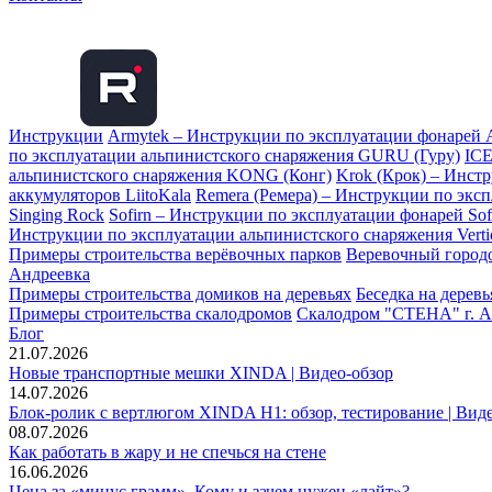
Инструкции
Armytek – Инструкции по эксплуатации фонарей 
по эксплуатации альпинистского снаряжения GURU (Гуру)
ICE
альпинистского снаряжения KONG (Конг)
Krok (Крок) – Инст
аккумуляторов LiitoKala
Remera (Ремера) – Инструкции по экс
Singing Rock
Sofirn – Инструкции по эксплуатации фонарей Sof
Инструкции по эксплуатации альпинистского снаряжения Vertic
Примеры строительства верёвочных парков
Веревочный городо
Андреевка
Примеры строительства домиков на деревьях
Беседка на дерев
Примеры строительства скалодромов
Скалодром "СТЕНА" г. А
Блог
21.07.2026
Новые транспортные мешки XINDA | Видео-обзор
14.07.2026
Блок-ролик с вертлюгом XINDA H1: обзор, тестирование | Вид
08.07.2026
Как работать в жару и не спечься на стене
16.06.2026
Цена за «минус грамм». Кому и зачем нужен «лайт»?