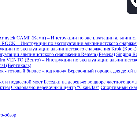
Armytek
CAMP (Камп) – Инструкции по эксплуатации альпинис
 ROCK – Инструкции по эксплуатации альпинистского снаряж
рукции по эксплуатации альпинистского снаряжения Krok (Крок)
плуатации альпинистского снаряжения Remera (Ремера)
Singing 
irn
VENTO (Венто) – Инструкции по эксплуатации альпинистск
al (Вертикаль)
к - готовый бизнес «под ключ»
Веревочный городок для детей 
ьях и подвесной мост
Беседки на деревьях во дворе частного дома
ртём
Скалолазно-верёвочный центр "СкайЛаз"
Спортивный скал
ео-обзор