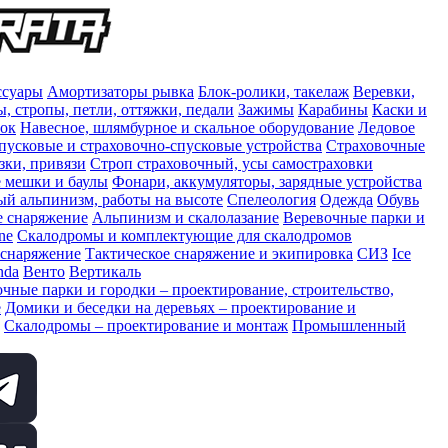
ссуары
Амортизаторы рывка
Блок-ролики, такелаж
Веревки,
, стропы, петли, оттяжки, педали
Зажимы
Карабины
Каски и
сок
Навесное, шлямбурное и скальное оборудование
Ледовое
пусковые и страховочно-спусковые устройства
Страховочные
зки, привязи
Строп страховочный, усы самостраховки
 мешки и баулы
Фонари, аккумуляторы, зарядные устройства
 альпинизм, работы на высоте
Спелеология
Одежда
Обувь
е снаряжение
Альпинизм и скалолазание
Веревочные парки и
ne
Скалодромы и комплектующие для скалодромов
 снаряжение
Тактическое снаряжение и экипировка
СИЗ
Ice
nda
Венто
Вертикаль
чные парки и городки – проектирование, строительство,
е
Домики и беседки на деревьях – проектирование и
Скалодромы – проектирование и монтаж
Промышленный