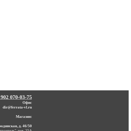
 902 070-03-75
Офис
dir@ferrata-vl.ru
Магазин:
одинская, д. 46/50
троитель", пав. 25А