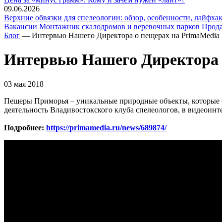
09.06.2026
Верхние обвязки для спелеологии: обзор, особенности, лайфхак
Вакансии
Монтажник скалодромов и веревочных парков
Прода
Блог
— Интервью Нашего Директора о пещерах на PrimaMedia
Интервью Нашего Директора 
03 мая 2018
Пещеры Приморья – уникальные природные объекты, которые ск
деятельность Владивостокского клуба спелеологов, в видеоинт
Подробнее:
https://primamedia.ru/news/689874/