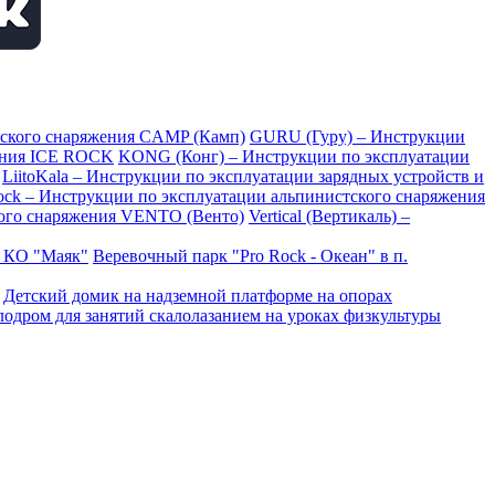
тского снаряжения CAMP (Камп)
GURU (Гуру) – Инструкции
ения ICE ROCK
KONG (Конг) – Инструкции по эксплуатации
LiitoKala – Инструкции по эксплуатации зарядных устройств и
Rock – Инструкции по эксплуатации альпинистского снаряжения
ого снаряжения VENTO (Венто)
Vertical (Вертикаль) –
в КО "Маяк"
Веревочный парк "Pro Rock - Океан" в п.
Детский домик на надземной платформе на опорах
одром для занятий скалолазанием на уроках физкультуры