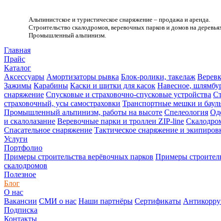
Альпинистское и туристическое снаряжение – продажа и аренда.
Строительство скалодромов, веревочных парков и домов на деревья
Промышленный альпинизм.
.
Главная
Прайс
Каталог
Аксессуары
Амортизаторы рывка
Блок-ролики, такелаж
Веревк
Зажимы
Карабины
Каски и щитки для касок
Навесное, шлямбу
снаряжение
Спусковые и страховочно-спусковые устройства
Ст
страховочный, усы самостраховки
Транспортные мешки и баул
Промышленный альпинизм, работы на высоте
Спелеология
Од
и скалолазание
Веревочные парки и троллеи ZIP-line
Скалодро
Спасательное снаряжение
Тактическое снаряжение и экипиров
Услуги
Портфолио
Примеры строительства верёвочных парков
Примеры строитель
скалодромов
Полезное
Блог
О нас
Вакансии
СМИ о нас
Наши партнёры
Сертификаты
Антикорру
Подписка
Контакты