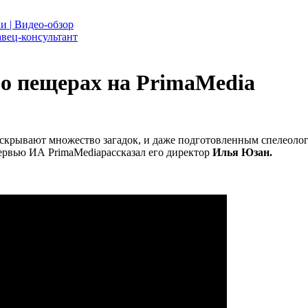
и | Видео-обзор
вец-консультант
о пещерах на PrimaMedia
рывают множество загадок, и даже подготовленным спелеологам
ервью ИА PrimaMediaрассказал его директор
Илья Юзан.