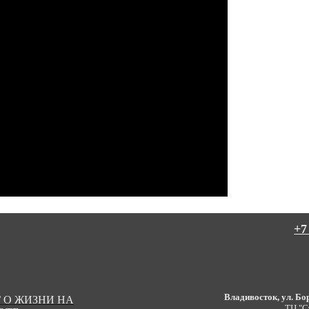
+7
Владивосток, ул. Бор
 О ЖИЗНИ НА
ТЦ "С