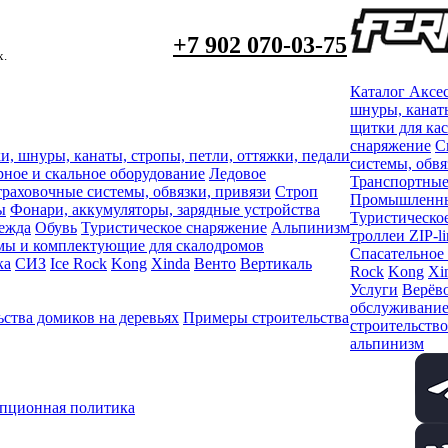
+7 902 070-03-75
х.
Каталог
Аксе
шнуры, канаты
щитки для ка
снаряжение
С
и, шнуры, канаты, стропы, петли, оттяжки, педали
системы, обвя
рное и скальное оборудование
Ледовое
Транспортные
раховочные системы, обвязки, привязи
Строп
Промышленный
ы
Фонари, аккумуляторы, зарядные устройства
Туристическо
ежда
Обувь
Туристическое снаряжение
Альпинизм
троллеи ZIP-li
мы и комплектующие для скалодромов
Спасательное
ка
СИЗ
Ice Rock
Kong
Xinda
Венто
Вертикаль
Rock
Kong
Xi
Услуги
Верёво
обслуживани
ства домиков на деревьях
Примеры строительства
строительство
альпинизм
пционная политика