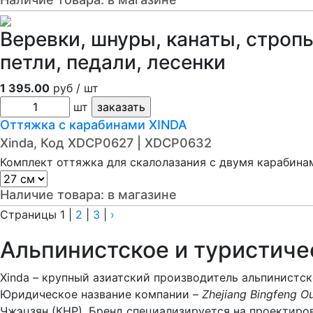
Веревки, шнуры, канаты, стропы
петли, педали, лесенки
1 395.00
руб / шт
шт
Оттяжка с карабинами XINDA
Xinda, Код XDCP0627 | XDCP0632
Комплект оттяжка для скалолазания с двумя карабина
Наличие товара:
в магазине
Страницы
1
|
2
|
3
|
›
Альпинистское и туристиче
Xinda – крупный азиатский производитель альпинистс
Юридическое название компании –
Zhejiang Bingfeng O
Чжэцзян (КНР). Бренд специализируется на проектиро