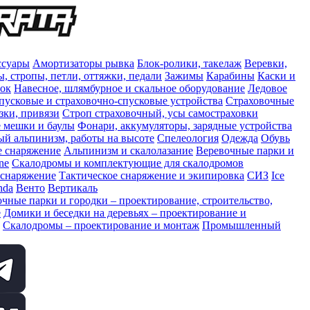
ссуары
Амортизаторы рывка
Блок-ролики, такелаж
Веревки,
, стропы, петли, оттяжки, педали
Зажимы
Карабины
Каски и
сок
Навесное, шлямбурное и скальное оборудование
Ледовое
пусковые и страховочно-спусковые устройства
Страховочные
зки, привязи
Строп страховочный, усы самостраховки
 мешки и баулы
Фонари, аккумуляторы, зарядные устройства
 альпинизм, работы на высоте
Спелеология
Одежда
Обувь
е снаряжение
Альпинизм и скалолазание
Веревочные парки и
ne
Скалодромы и комплектующие для скалодромов
 снаряжение
Тактическое снаряжение и экипировка
СИЗ
Ice
nda
Венто
Вертикаль
чные парки и городки – проектирование, строительство,
е
Домики и беседки на деревьях – проектирование и
Скалодромы – проектирование и монтаж
Промышленный