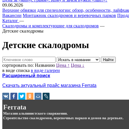
09.06.2026
Верхние обвязки для спелеологии: обзор, особенности, лайфхак
Вакансии
Монтажник скалодромов и веревочных парков
Прода
Каталог
—
Скалодромы и комплектующие для скалодромов
—
Детские скалодромы
Детские скалодромы
сортировать по:
Названию
Цена ↑
Цена ↓
в виде списка
в виде галереи
Расширенный поиск
Скачать актуальный прайс магазина Ferrata
Ferrata
Магазин альпинистского снаряжения.
Строительство скалодромов, веревочных парков и домов на деревьях.