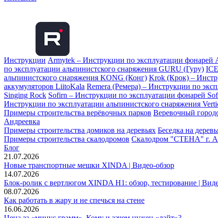
Инструкции
Armytek – Инструкции по эксплуатации фонарей 
по эксплуатации альпинистского снаряжения GURU (Гуру)
ICE
альпинистского снаряжения KONG (Конг)
Krok (Крок) – Инст
аккумуляторов LiitoKala
Remera (Ремера) – Инструкции по экс
Singing Rock
Sofirn – Инструкции по эксплуатации фонарей Sof
Инструкции по эксплуатации альпинистского снаряжения Vertic
Примеры строительства верёвочных парков
Веревочный городо
Андреевка
Примеры строительства домиков на деревьях
Беседка на дерев
Примеры строительства скалодромов
Скалодром "СТЕНА" г. А
Блог
21.07.2026
Новые транспортные мешки XINDA | Видео-обзор
14.07.2026
Блок-ролик с вертлюгом XINDA H1: обзор, тестирование | Вид
08.07.2026
Как работать в жару и не спечься на стене
16.06.2026
Цена за «минус грамм». Кому и зачем нужен «лайт»?