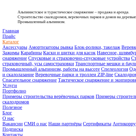
Альпинистское и туристическое снаряжение – продажа и аренда.
Строительство скалодромов, веревочных парков и домов на деревья
Промышленный альпинизм.
.
Главная
Прайс
Каталог
Аксессуары
Амортизаторы рывка
Блок-ролики, такелаж
Веревк
Зажимы
Карабины
Каски и щитки для касок
Навесное, шлямбу
снаряжение
Спусковые и страховочно-спусковые устройства
Ст
страховочный, усы самостраховки
Транспортные мешки и баул
Промышленный альпинизм, работы на высоте
Спелеология
Од
и скалолазание
Веревочные парки и троллеи ZIP-line
Скалодро
Спасательное снаряжение
Тактическое снаряжение и экипиров
Услуги
Портфолио
Примеры строительства верёвочных парков
Примеры строитель
скалодромов
Полезное
Блог
О нас
Вакансии
СМИ о нас
Наши партнёры
Сертификаты
Антикорру
Подписка
Контакты