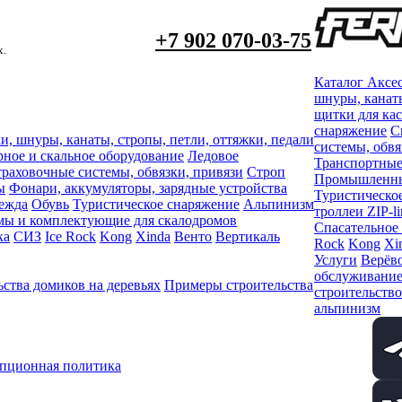
+7 902 070-03-75
х.
Каталог
Аксе
шнуры, канаты
щитки для ка
снаряжение
С
и, шнуры, канаты, стропы, петли, оттяжки, педали
системы, обвя
рное и скальное оборудование
Ледовое
Транспортные
раховочные системы, обвязки, привязи
Строп
Промышленный
ы
Фонари, аккумуляторы, зарядные устройства
Туристическо
ежда
Обувь
Туристическое снаряжение
Альпинизм
троллеи ZIP-li
мы и комплектующие для скалодромов
Спасательное
ка
СИЗ
Ice Rock
Kong
Xinda
Венто
Вертикаль
Rock
Kong
Xi
Услуги
Верёво
обслуживани
ства домиков на деревьях
Примеры строительства
строительство
альпинизм
пционная политика