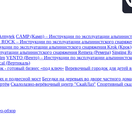
Armytek
CAMP (Камп) – Инструкции по эксплуатации альпинис
 ROCK – Инструкции по эксплуатации альпинистского снаряж
рукции по эксплуатации альпинистского снаряжения Krok (Крок)
плуатации альпинистского снаряжения Remera (Ремера)
Singing 
irn
VENTO (Венто) – Инструкции по эксплуатации альпинистск
al (Вертикаль)
к - готовый бизнес «под ключ»
Веревочный городок для детей 
ьях и подвесной мост
Беседки на деревьях во дворе частного дома
ртём
Скалолазно-верёвочный центр "СкайЛаз"
Спортивный скал
ео-обзор