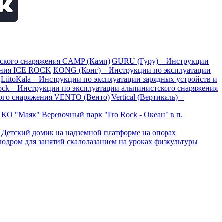
тского снаряжения CAMP (Камп)
GURU (Гуру) – Инструкции
ения ICE ROCK
KONG (Конг) – Инструкции по эксплуатации
LiitoKala – Инструкции по эксплуатации зарядных устройств и
Rock – Инструкции по эксплуатации альпинистского снаряжения
ого снаряжения VENTO (Венто)
Vertical (Вертикаль) –
в КО "Маяк"
Веревочный парк "Pro Rock - Океан" в п.
Детский домик на надземной платформе на опорах
одром для занятий скалолазанием на уроках физкультуры