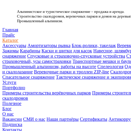
Альпинистское и туристическое снаряжение – продажа и аренда.
Строительство скалодромов, веревочных парков и домов на деревья
Промышленный альпинизм.
.
Главная
Прайс
Каталог
Аксессуары
Амортизаторы рывка
Блок-ролики, такелаж
Веревк
Зажимы
Карабины
Каски и щитки для касок
Навесное, шлямбу
снаряжение
Спусковые и страховочно-спусковые устройства
Ст
страховочный, усы самостраховки
Транспортные мешки и баул
Промышленный альпинизм, работы на высоте
Спелеология
Од
и скалолазание
Веревочные парки и троллеи ZIP-line
Скалодро
Спасательное снаряжение
Тактическое снаряжение и экипиров
Услуги
Портфолио
Примеры строительства верёвочных парков
Примеры строитель
скалодромов
Полезное
Блог
О нас
Вакансии
СМИ о нас
Наши партнёры
Сертификаты
Антикорру
Подписка
Контакты