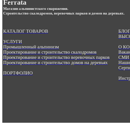
Ferrata
Магазин альпинистского снаряжения.
Строительство скалодромов, веревочных парков и домов на деревьях.
КАТАЛОГ ТОВАРОВ
БЛОГ
ВЫС
УСЛУГИ
Промышленный альпинизм
О К
Проектирование и строительство скалодромов
Вака
Проектирование и строительство веревочных парков
СМИ 
Проектирование и строительство домов на деревьях
Наши
Серт
ПОРТФОЛИО
Инст
.