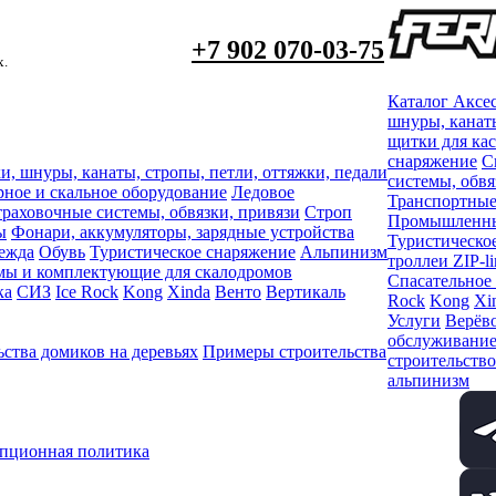
+7 902 070-03-75
х.
Каталог
Аксе
шнуры, канаты
щитки для ка
снаряжение
С
и, шнуры, канаты, стропы, петли, оттяжки, педали
системы, обвя
рное и скальное оборудование
Ледовое
Транспортные
раховочные системы, обвязки, привязи
Строп
Промышленный
ы
Фонари, аккумуляторы, зарядные устройства
Туристическо
ежда
Обувь
Туристическое снаряжение
Альпинизм
троллеи ZIP-li
мы и комплектующие для скалодромов
Спасательное
ка
СИЗ
Ice Rock
Kong
Xinda
Венто
Вертикаль
Rock
Kong
Xi
Услуги
Верёво
обслуживани
ства домиков на деревьях
Примеры строительства
строительство
альпинизм
пционная политика