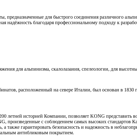
ы, предназначенные для быстрого соединения различного альпи
ая надёжность благодаря профессиональному подходу к разработ
ения для альпинизма, скалолазания, спелеологии, для высотных
атов, расположенный на севере Италии, был основан в 1830 году
 200 летней историей Компании, позволяет KONG представить в
, произведенные с соблюдением самых высоких стандартов Кач
сть, а также гарантировать безопасность и надежность в небла
циальным антибликовым покрытием.