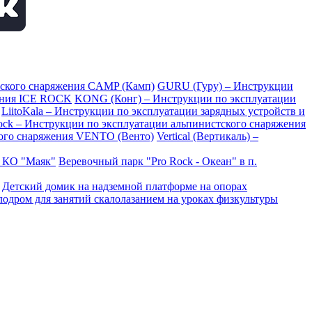
тского снаряжения CAMP (Камп)
GURU (Гуру) – Инструкции
ения ICE ROCK
KONG (Конг) – Инструкции по эксплуатации
LiitoKala – Инструкции по эксплуатации зарядных устройств и
Rock – Инструкции по эксплуатации альпинистского снаряжения
ого снаряжения VENTO (Венто)
Vertical (Вертикаль) –
в КО "Маяк"
Веревочный парк "Pro Rock - Океан" в п.
Детский домик на надземной платформе на опорах
одром для занятий скалолазанием на уроках физкультуры