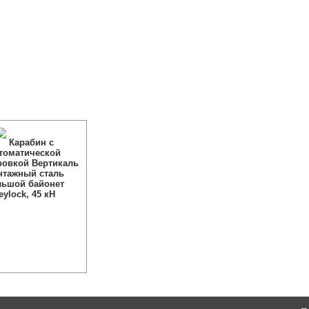
Карабин с
томатической
ровкой Вертикаль
нтажный сталь
льшой байонет
eylock, 45 кН