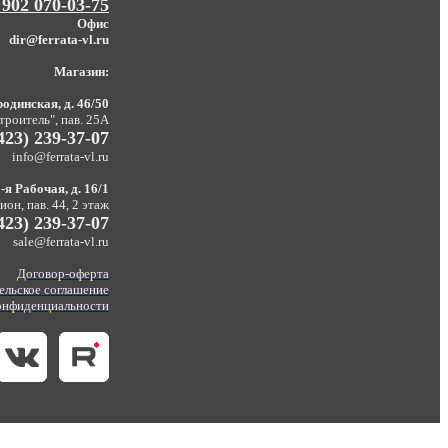
 902 070-03-75
Офис
dir@ferrata-vl.ru
Магазин:
одинская, д. 46/50
троитель", пав. 25А
423) 239-37-07
info@ferrata-vl.ru
-я Рабочая, д. 16/1
он, пав. 44, 2 этаж
423) 239-37-07
sale@ferrata-vl.ru
Договор-оферта
ельское соглашение
онфиденциальности