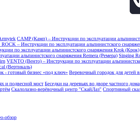
Armytek
CAMP (Камп) – Инструкции по эксплуатации альпинис
 ROCK – Инструкции по эксплуатации альпинистского снаряж
рукции по эксплуатации альпинистского снаряжения Krok (Крок)
плуатации альпинистского снаряжения Remera (Ремера)
Singing 
irn
VENTO (Венто) – Инструкции по эксплуатации альпинистск
al (Вертикаль)
к - готовый бизнес «под ключ»
Веревочный городок для детей 
ьях и подвесной мост
Беседки на деревьях во дворе частного дома
ртём
Скалолазно-верёвочный центр "СкайЛаз"
Спортивный скал
ео-обзор