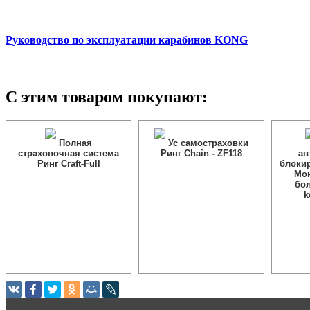
Руководство по эксплуатации карабинов KONG
С этим товаром покупают:
Полная
Ус самостраховки
страховочная система
Ринг Chain - ZF118
ав
Ринг Craft-Full
блоки
Мо
бо
k