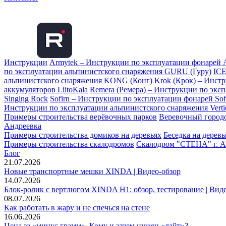
Инструкции
Armytek – Инструкции по эксплуатации фонарей 
по эксплуатации альпинистского снаряжения GURU (Гуру)
ICE
альпинистского снаряжения KONG (Конг)
Krok (Крок) – Инст
аккумуляторов LiitoKala
Remera (Ремера) – Инструкции по экс
Singing Rock
Sofirn – Инструкции по эксплуатации фонарей Sof
Инструкции по эксплуатации альпинистского снаряжения Vertic
Примеры строительства верёвочных парков
Веревочный городо
Андреевка
Примеры строительства домиков на деревьях
Беседка на дерев
Примеры строительства скалодромов
Скалодром "СТЕНА" г. А
Блог
21.07.2026
Новые транспортные мешки XINDA | Видео-обзор
14.07.2026
Блок-ролик с вертлюгом XINDA H1: обзор, тестирование | Вид
08.07.2026
Как работать в жару и не спечься на стене
16.06.2026
Цена за «минус грамм». Кому и зачем нужен «лайт»?