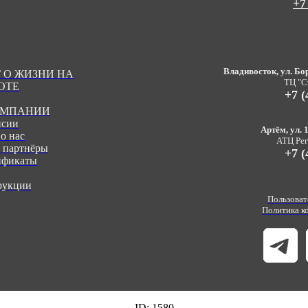
+7
Владивосток, ул. Бор
 О ЖИЗНИ НА
ТЦ "С
ОТЕ
+7 (
ОМПАНИИ
нсии
Артём, ул. 1
о нас
АТЦ Реги
 партнёры
+7 (
ификаты
рукции
Пользоват
Политика к
ID: 1580