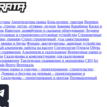
ссуары
Амортизаторы рывка
Блок-ролики, такелаж
Веревки,
, стропы, петли, оттяжки, педали
Зажимы
Карабины
Каски и
сок
Навесное, шлямбурное и скальное оборудование
Ледовое
пусковые и страховочно-спусковые устройства
Страховочные
зки, привязи
Строп страховочный, усы самостраховки
 мешки и баулы
Фонари, аккумуляторы, зарядные устройства
 альпинизм, работы на высоте
Спелеология
Одежда
Обувь
е снаряжение
Альпинизм и скалолазание
Веревочные парки и
ne
Скалодромы и комплектующие для скалодромов
 снаряжение
Тактическое снаряжение и экипировка
СИЗ
Ice
nda
Венто
Вертикаль
чные парки и городки – проектирование, строительство,
е
Домики и беседки на деревьях – проектирование и
Скалодромы – проектирование и монтаж
Промышленный