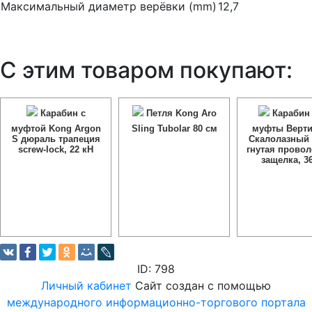
Максимальный диаметр верёвки (mm)
12,7
С этим товаром покупают:
Карабин с
Петля Kong Aro
Карабин 
муфтой Kong Argon
Sling Tubolar 80 см
муфты Верти
S дюраль трапеция
Скалолазный 
screw-lock, 22 кН
гнутая прово
защелка, 3
ID: 798
Личный кабинет
Сайт создан с помощью
международного информационно-торгового портала