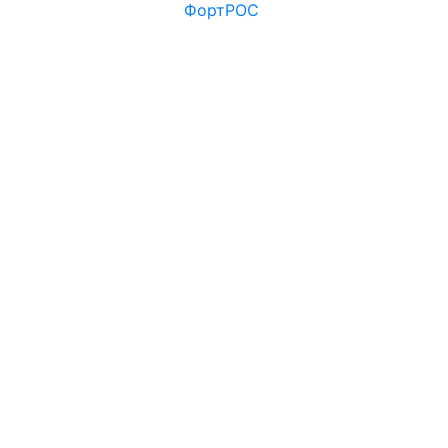
ФортРОС