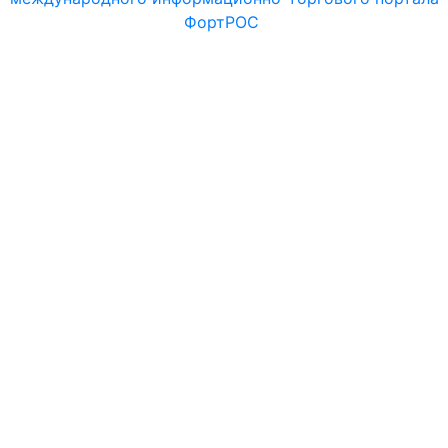
ФортРОС