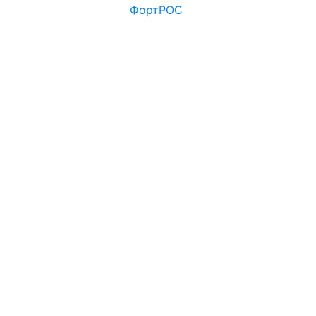
ФортРОС