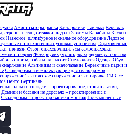
ссуары
Амортизаторы рывка
Блок-ролики, такелаж
Веревки,
, стропы, петли, оттяжки, педали
Зажимы
Карабины
Каски и
сок
Навесное, шлямбурное и скальное оборудование
Ледовое
пусковые и страховочно-спусковые устройства
Страховочные
зки, привязи
Строп страховочный, усы самостраховки
 мешки и баулы
Фонари, аккумуляторы, зарядные устройства
 альпинизм, работы на высоте
Спелеология
Одежда
Обувь
е снаряжение
Альпинизм и скалолазание
Веревочные парки и
ne
Скалодромы и комплектующие для скалодромов
 снаряжение
Тактическое снаряжение и экипировка
СИЗ
Ice
nda
Венто
Вертикаль
чные парки и городки – проектирование, строительство,
е
Домики и беседки на деревьях – проектирование и
Скалодромы – проектирование и монтаж
Промышленный