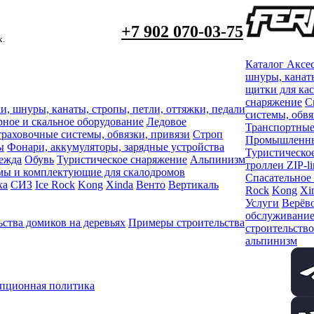
+7 902 070-03-75
х.
Каталог
Аксе
шнуры, канаты
щитки для ка
снаряжение
С
и, шнуры, канаты, стропы, петли, оттяжки, педали
системы, обвя
рное и скальное оборудование
Ледовое
Транспортные
раховочные системы, обвязки, привязи
Строп
Промышленный
ы
Фонари, аккумуляторы, зарядные устройства
Туристическо
ежда
Обувь
Туристическое снаряжение
Альпинизм
троллеи ZIP-li
мы и комплектующие для скалодромов
Спасательное
ка
СИЗ
Ice Rock
Kong
Xinda
Венто
Вертикаль
Rock
Kong
Xi
Услуги
Верёво
обслуживани
ства домиков на деревьях
Примеры строительства
строительство
альпинизм
пционная политика