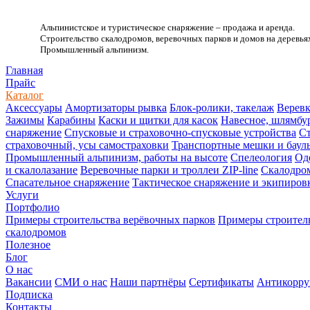
Альпинистское и туристическое снаряжение – продажа и аренда.
Строительство скалодромов, веревочных парков и домов на деревья
Промышленный альпинизм.
.
Главная
Прайс
Каталог
Аксессуары
Амортизаторы рывка
Блок-ролики, такелаж
Веревк
Зажимы
Карабины
Каски и щитки для касок
Навесное, шлямбу
снаряжение
Спусковые и страховочно-спусковые устройства
Ст
страховочный, усы самостраховки
Транспортные мешки и баул
Промышленный альпинизм, работы на высоте
Спелеология
Од
и скалолазание
Веревочные парки и троллеи ZIP-line
Скалодро
Спасательное снаряжение
Тактическое снаряжение и экипиров
Услуги
Портфолио
Примеры строительства верёвочных парков
Примеры строитель
скалодромов
Полезное
Блог
О нас
Вакансии
СМИ о нас
Наши партнёры
Сертификаты
Антикорру
Подписка
Контакты