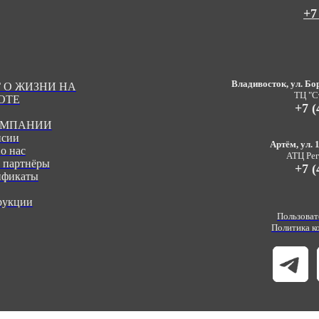
+7
Владивосток, ул. Бор
 О ЖИЗНИ НА
ТЦ "С
ОТЕ
+7 (
ОМПАНИИ
нсии
Артём, ул. 1
о нас
АТЦ Реги
 партнёры
+7 (
ификаты
рукции
Пользоват
Политика к