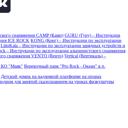
тского снаряжения CAMP (Камп)
GURU (Гуру) – Инструкции
ения ICE ROCK
KONG (Конг) – Инструкции по эксплуатации
LiitoKala – Инструкции по эксплуатации зарядных устройств и
Rock – Инструкции по эксплуатации альпинистского снаряжения
ого снаряжения VENTO (Венто)
Vertical (Вертикаль) –
в КО "Маяк"
Веревочный парк "Pro Rock - Океан" в п.
Детский домик на надземной платформе на опорах
одром для занятий скалолазанием на уроках физкультуры