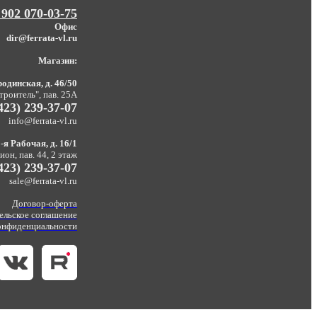
 902 070-03-75
Офис
dir@ferrata-vl.ru
Магазин:
одинская, д. 46/50
троитель", пав. 25А
423) 239-37-07
info@ferrata-vl.ru
-я Рабочая, д. 16/1
он, пав. 44, 2 этаж
423) 239-37-07
sale@ferrata-vl.ru
Договор-оферта
ельское соглашение
онфиденциальности