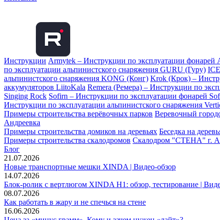
Инструкции
Armytek – Инструкции по эксплуатации фонарей 
по эксплуатации альпинистского снаряжения GURU (Гуру)
ICE
альпинистского снаряжения KONG (Конг)
Krok (Крок) – Инст
аккумуляторов LiitoKala
Remera (Ремера) – Инструкции по экс
Singing Rock
Sofirn – Инструкции по эксплуатации фонарей Sof
Инструкции по эксплуатации альпинистского снаряжения Vertic
Примеры строительства верёвочных парков
Веревочный городо
Андреевка
Примеры строительства домиков на деревьях
Беседка на дерев
Примеры строительства скалодромов
Скалодром "СТЕНА" г. А
Блог
21.07.2026
Новые транспортные мешки XINDA | Видео-обзор
14.07.2026
Блок-ролик с вертлюгом XINDA H1: обзор, тестирование | Вид
08.07.2026
Как работать в жару и не спечься на стене
16.06.2026
Цена за «минус грамм». Кому и зачем нужен «лайт»?