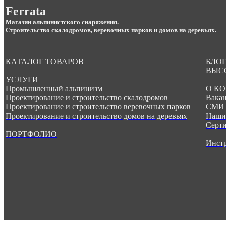
Ferrata
Магазин альпинистского снаряжения.
Строительство скалодромов, веревочных парков и домов на деревьях.
КАТАЛОГ ТОВАРОВ
БЛОГ
ВЫС
УСЛУГИ
Промышленный альпинизм
О К
Проектирование и строительство скалодромов
Вака
Проектирование и строительство веревочных парков
СМИ 
Проектирование и строительство домов на деревьях
Наши
Серт
ПОРТФОЛИО
Инст
.