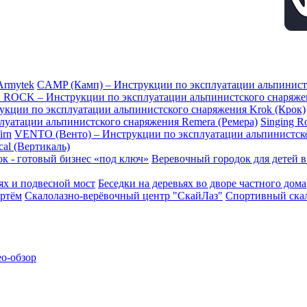
Armytek
CAMP (Камп) – Инструкции по эксплуатации альпинис
 ROCK – Инструкции по эксплуатации альпинистского снаряж
рукции по эксплуатации альпинистского снаряжения Krok (Крок)
плуатации альпинистского снаряжения Remera (Ремера)
Singing 
irn
VENTO (Венто) – Инструкции по эксплуатации альпинистск
al (Вертикаль)
к - готовый бизнес «под ключ»
Веревочный городок для детей 
ьях и подвесной мост
Беседки на деревьях во дворе частного дома
ртём
Скалолазно-верёвочный центр "СкайЛаз"
Спортивный скал
ео-обзор