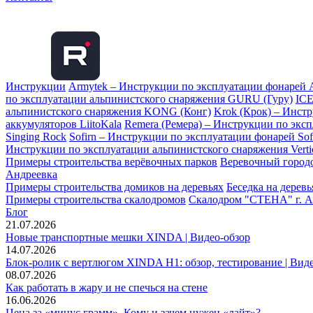
Инструкции
Armytek – Инструкции по эксплуатации фонарей 
по эксплуатации альпинистского снаряжения GURU (Гуру)
ICE
альпинистского снаряжения KONG (Конг)
Krok (Крок) – Инст
аккумуляторов LiitoKala
Remera (Ремера) – Инструкции по экс
Singing Rock
Sofirn – Инструкции по эксплуатации фонарей Sof
Инструкции по эксплуатации альпинистского снаряжения Vertic
Примеры строительства верёвочных парков
Веревочный городо
Андреевка
Примеры строительства домиков на деревьях
Беседка на дерев
Примеры строительства скалодромов
Скалодром "СТЕНА" г. А
Блог
21.07.2026
Новые транспортные мешки XINDA | Видео-обзор
14.07.2026
Блок-ролик с вертлюгом XINDA H1: обзор, тестирование | Вид
08.07.2026
Как работать в жару и не спечься на стене
16.06.2026
Цена за «минус грамм». Кому и зачем нужен «лайт»?