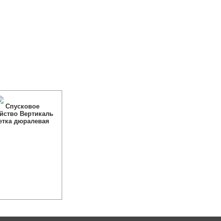
Спусковое
йство Вертикаль
етка дюралевая