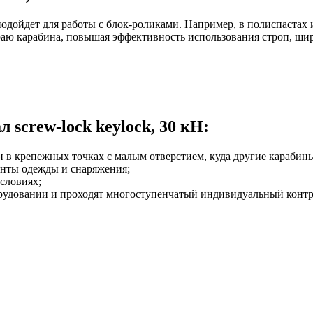
подойдет для работы с блок-роликами. Например, в полиспастах 
раю карабина, повышая эффективность использования строп, ши
screw-lock keylock, 30 кН:
н в крепежных точках с малым отверстием, куда другие карабины
менты одежды и снаряжения;
словиях;
орудовании и проходят многоступенчатый индивидуальный контро