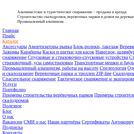
Альпинистское и туристическое снаряжение – продажа и аренда.
Строительство скалодромов, веревочных парков и домов на деревья
Промышленный альпинизм.
.
Главная
Прайс
Каталог
Аксессуары
Амортизаторы рывка
Блок-ролики, такелаж
Веревк
Зажимы
Карабины
Каски и щитки для касок
Навесное, шлямбу
снаряжение
Спусковые и страховочно-спусковые устройства
Ст
страховочный, усы самостраховки
Транспортные мешки и баул
Промышленный альпинизм, работы на высоте
Спелеология
Од
и скалолазание
Веревочные парки и троллеи ZIP-line
Скалодро
Спасательное снаряжение
Тактическое снаряжение и экипиров
Услуги
Портфолио
Примеры строительства верёвочных парков
Примеры строитель
скалодромов
Полезное
Блог
О нас
Вакансии
СМИ о нас
Наши партнёры
Сертификаты
Антикорру
Подписка
Контакты