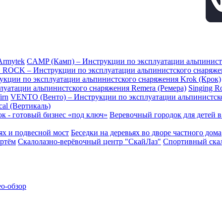
Armytek
CAMP (Камп) – Инструкции по эксплуатации альпинис
 ROCK – Инструкции по эксплуатации альпинистского снаряж
рукции по эксплуатации альпинистского снаряжения Krok (Крок)
плуатации альпинистского снаряжения Remera (Ремера)
Singing 
irn
VENTO (Венто) – Инструкции по эксплуатации альпинистск
al (Вертикаль)
к - готовый бизнес «под ключ»
Веревочный городок для детей 
ьях и подвесной мост
Беседки на деревьях во дворе частного дома
ртём
Скалолазно-верёвочный центр "СкайЛаз"
Спортивный скал
ео-обзор