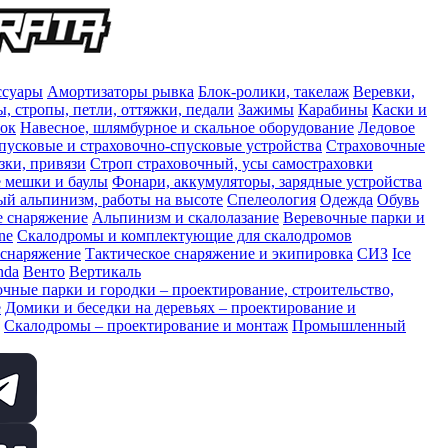
ссуары
Амортизаторы рывка
Блок-ролики, такелаж
Веревки,
, стропы, петли, оттяжки, педали
Зажимы
Карабины
Каски и
сок
Навесное, шлямбурное и скальное оборудование
Ледовое
пусковые и страховочно-спусковые устройства
Страховочные
зки, привязи
Строп страховочный, усы самостраховки
 мешки и баулы
Фонари, аккумуляторы, зарядные устройства
 альпинизм, работы на высоте
Спелеология
Одежда
Обувь
е снаряжение
Альпинизм и скалолазание
Веревочные парки и
ne
Скалодромы и комплектующие для скалодромов
 снаряжение
Тактическое снаряжение и экипировка
СИЗ
Ice
nda
Венто
Вертикаль
чные парки и городки – проектирование, строительство,
е
Домики и беседки на деревьях – проектирование и
Скалодромы – проектирование и монтаж
Промышленный