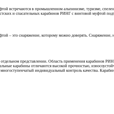
той встречаются в промышленном альпинизме, туризме, спелеол
истских и спасательных карабинов РИНГ с винтовой муфтой под
той – это снаряжение, которому можно доверять. Снаряжение, 
 отдельном представлении. Область применения карабинов РИНГ
льные карабины отличаются высокой прочностью, износоустойч
ят многоступенчатый индивидуальный контроль качества. Кара