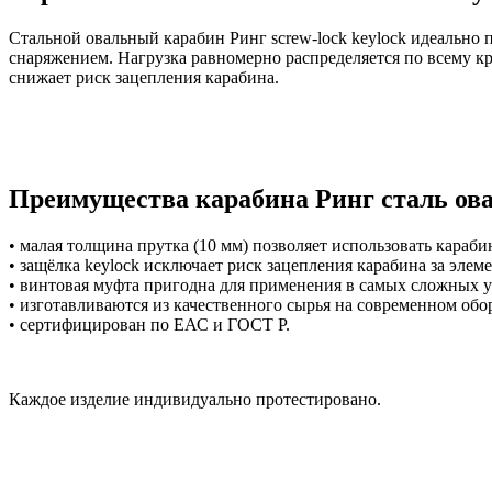
Стальной овальный карабин Ринг screw-lock keylock идеально 
снаряжением. Нагрузка равномерно распределяется по всему к
снижает риск зацепления карабина.
Преимущества карабина Ринг сталь овал 
• малая толщина прутка (10 мм) позволяет использовать караби
• защёлка keylock исключает риск зацепления карабина за эле
• винтовая муфта пригодна для применения в самых сложных у
• изготавливаются из качественного сырья на современном об
• сертифицирован по ЕАС и ГОСТ Р.
Каждое изделие индивидуально протестировано.