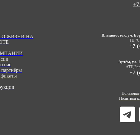
+7
Владивосток, ул. Бор
 О ЖИЗНИ НА
ТЦ "С
ОТЕ
+7 (
ОМПАНИИ
нсии
Артём, ул. 1
о нас
АТЦ Реги
 партнёры
+7 (
ификаты
рукции
Пользоват
Политика к