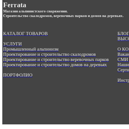
Ferrata
Магазин альпинистского снаряжения.
Строительство скалодромов, веревочных парков и домов на деревьях.
КАТАЛОГ ТОВАРОВ
БЛОГ
ВЫС
УСЛУГИ
Промышленный альпинизм
О К
Проектирование и строительство скалодромов
Вака
Проектирование и строительство веревочных парков
СМИ 
Проектирование и строительство домов на деревьях
Наши
Серт
ПОРТФОЛИО
Инст
.