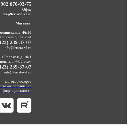
 902 070-03-75
Офис
dir@ferrata-vl.ru
Магазин:
одинская, д. 46/50
троитель", пав. 25А
423) 239-37-07
info@ferrata-vl.ru
-я Рабочая, д. 16/1
он, пав. 44, 2 этаж
423) 239-37-07
sale@ferrata-vl.ru
Договор-оферта
ельское соглашение
онфиденциальности