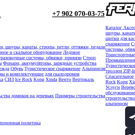
+7 902 070-03-75
х.
Каталог
Аксе
шнуры, канаты
щитки для ка
снаряжение
С
и, шнуры, канаты, стропы, петли, оттяжки, педали
системы, обвя
рное и скальное оборудование
Ледовое
Транспортные
раховочные системы, обвязки, привязи
Строп
Промышленный
ы
Фонари, аккумуляторы, зарядные устройства
Туристическо
ежда
Обувь
Туристическое снаряжение
Альпинизм
троллеи ZIP-li
мы и комплектующие для скалодромов
Спасательное
ка
СИЗ
Ice Rock
Kong
Xinda
Венто
Вертикаль
Rock
Kong
Xi
Услуги
Верёво
обслуживани
ства домиков на деревьях
Примеры строительства
строительство
альпинизм
пционная политика