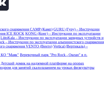
тского снаряжения CAMP (Камп)
GURU (Гуру) – Инструкции
ения ICE ROCK
KONG (Конг) – Инструкции по эксплуатации
LiitoKala – Инструкции по эксплуатации зарядных устройств и
Rock – Инструкции по эксплуатации альпинистского снаряжения
ого снаряжения VENTO (Венто)
Vertical (Вертикаль) –
в КО "Маяк"
Веревочный парк "Pro Rock - Океан" в п.
Детский домик на надземной платформе на опорах
одром для занятий скалолазанием на уроках физкультуры