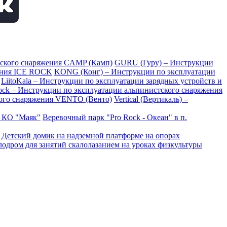
тского снаряжения CAMP (Камп)
GURU (Гуру) – Инструкции
ения ICE ROCK
KONG (Конг) – Инструкции по эксплуатации
LiitoKala – Инструкции по эксплуатации зарядных устройств и
Rock – Инструкции по эксплуатации альпинистского снаряжения
ого снаряжения VENTO (Венто)
Vertical (Вертикаль) –
в КО "Маяк"
Веревочный парк "Pro Rock - Океан" в п.
Детский домик на надземной платформе на опорах
одром для занятий скалолазанием на уроках физкультуры