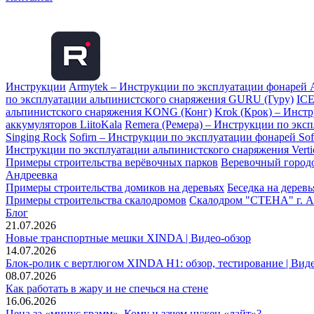
Инструкции
Armytek – Инструкции по эксплуатации фонарей 
по эксплуатации альпинистского снаряжения GURU (Гуру)
ICE
альпинистского снаряжения KONG (Конг)
Krok (Крок) – Инст
аккумуляторов LiitoKala
Remera (Ремера) – Инструкции по экс
Singing Rock
Sofirn – Инструкции по эксплуатации фонарей Sof
Инструкции по эксплуатации альпинистского снаряжения Vertic
Примеры строительства верёвочных парков
Веревочный городо
Андреевка
Примеры строительства домиков на деревьях
Беседка на дерев
Примеры строительства скалодромов
Скалодром "СТЕНА" г. А
Блог
21.07.2026
Новые транспортные мешки XINDA | Видео-обзор
14.07.2026
Блок-ролик с вертлюгом XINDA H1: обзор, тестирование | Вид
08.07.2026
Как работать в жару и не спечься на стене
16.06.2026
Цена за «минус грамм». Кому и зачем нужен «лайт»?