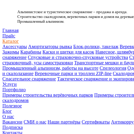
Альпинистское и туристическое снаряжение – продажа и аренда.
Строительство скалодромов, веревочных парков и домов на деревья
Промышленный альпинизм.
.
Главная
Прайс
Каталог
Аксессуары
Амортизаторы рывка
Блок-ролики, такелаж
Веревк
Зажимы
Карабины
Каски и щитки для касок
Навесное, шлямбу
снаряжение
Спусковые и страховочно-спусковые устройства
Ст
страховочный, усы самостраховки
Транспортные мешки и баул
Промышленный альпинизм, работы на высоте
Спелеология
Од
и скалолазание
Веревочные парки и троллеи ZIP-line
Скалодро
Спасательное снаряжение
Тактическое снаряжение и экипиров
Услуги
Портфолио
Примеры строительства верёвочных парков
Примеры строитель
скалодромов
Полезное
Блог
О нас
Вакансии
СМИ о нас
Наши партнёры
Сертификаты
Антикорру
Подписка
Контакты