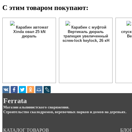
С этим товаром покупают:
Карабин автомат
Карабин с муфтой
Xinda овал 25 kN
Вертикаль дюраль
спуск
дюраль
трапеция увеличенный
Ве
screw-lock keylock, 26 кН
Ferrata
Магазин альпинистского снаряжения.
Строительство скалодромов, веревочных парков и домов на деревьях.
КАТАЛОГ ТОВАРОВ
БЛОГ