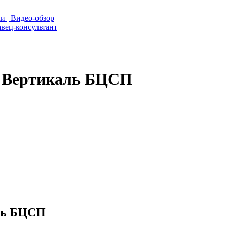
и | Видео-обзор
вец-консультант
а Вертикаль БЦСП
аль БЦСП