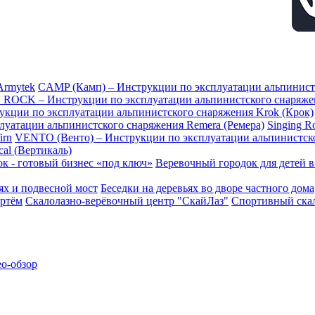
Armytek
CAMP (Камп) – Инструкции по эксплуатации альпинис
 ROCK – Инструкции по эксплуатации альпинистского снаряж
рукции по эксплуатации альпинистского снаряжения Krok (Крок)
плуатации альпинистского снаряжения Remera (Ремера)
Singing 
irn
VENTO (Венто) – Инструкции по эксплуатации альпинистск
al (Вертикаль)
к - готовый бизнес «под ключ»
Веревочный городок для детей 
ьях и подвесной мост
Беседки на деревьях во дворе частного дома
ртём
Скалолазно-верёвочный центр "СкайЛаз"
Спортивный скал
ео-обзор