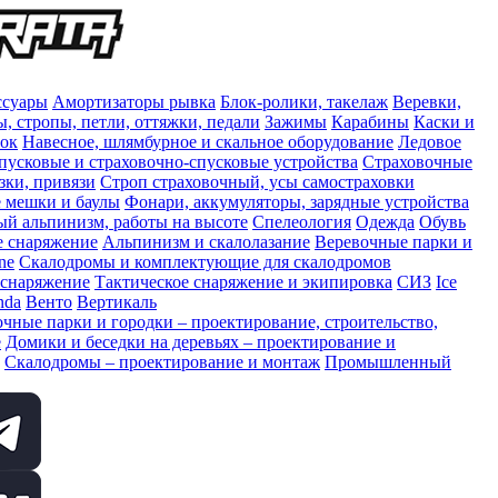
ссуары
Амортизаторы рывка
Блок-ролики, такелаж
Веревки,
, стропы, петли, оттяжки, педали
Зажимы
Карабины
Каски и
сок
Навесное, шлямбурное и скальное оборудование
Ледовое
пусковые и страховочно-спусковые устройства
Страховочные
зки, привязи
Строп страховочный, усы самостраховки
 мешки и баулы
Фонари, аккумуляторы, зарядные устройства
 альпинизм, работы на высоте
Спелеология
Одежда
Обувь
е снаряжение
Альпинизм и скалолазание
Веревочные парки и
ne
Скалодромы и комплектующие для скалодромов
 снаряжение
Тактическое снаряжение и экипировка
СИЗ
Ice
nda
Венто
Вертикаль
чные парки и городки – проектирование, строительство,
е
Домики и беседки на деревьях – проектирование и
Скалодромы – проектирование и монтаж
Промышленный