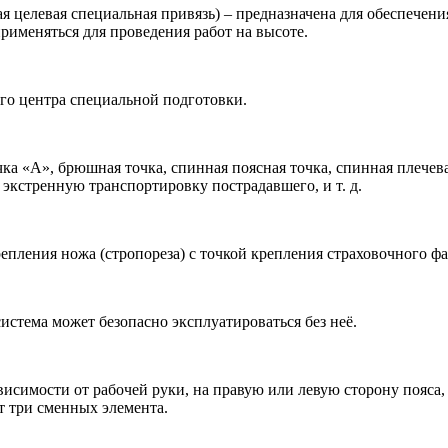
целевая специальная привязь) – предназначена для обеспечения
именяться для проведения работ на высоте.
ого центра специальной подготовки.
чка «А», брюшная точка, спинная поясная точка, спинная плечев
экстренную транспортировку пострадавшего, и т. д.
епления ножа (стропореза) с точкой крепления страховочного ф
истема может безопасно эксплуатироваться без неё.
ависимости от рабочей руки, на правую или левую сторону пояса
т три сменных элемента.