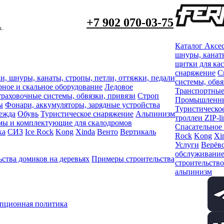
+7 902 070-03-75
х.
Каталог
Аксе
шнуры, канаты
щитки для ка
снаряжение
С
и, шнуры, канаты, стропы, петли, оттяжки, педали
системы, обвя
рное и скальное оборудование
Ледовое
Транспортные
раховочные системы, обвязки, привязи
Строп
Промышленный
ы
Фонари, аккумуляторы, зарядные устройства
Туристическо
ежда
Обувь
Туристическое снаряжение
Альпинизм
троллеи ZIP-li
мы и комплектующие для скалодромов
Спасательное
ка
СИЗ
Ice Rock
Kong
Xinda
Венто
Вертикаль
Rock
Kong
Xi
Услуги
Верёво
обслуживани
ства домиков на деревьях
Примеры строительства
строительство
альпинизм
пционная политика