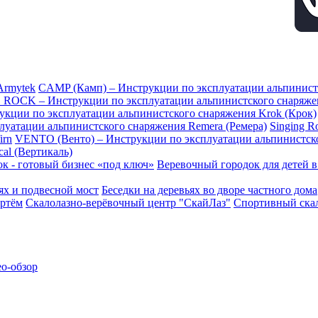
Armytek
CAMP (Камп) – Инструкции по эксплуатации альпинис
 ROCK – Инструкции по эксплуатации альпинистского снаряж
рукции по эксплуатации альпинистского снаряжения Krok (Крок)
плуатации альпинистского снаряжения Remera (Ремера)
Singing 
irn
VENTO (Венто) – Инструкции по эксплуатации альпинистск
al (Вертикаль)
к - готовый бизнес «под ключ»
Веревочный городок для детей 
ьях и подвесной мост
Беседки на деревьях во дворе частного дома
ртём
Скалолазно-верёвочный центр "СкайЛаз"
Спортивный скал
ео-обзор