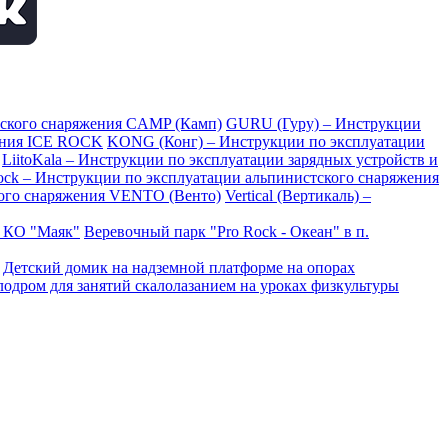
тского снаряжения CAMP (Камп)
GURU (Гуру) – Инструкции
ения ICE ROCK
KONG (Конг) – Инструкции по эксплуатации
LiitoKala – Инструкции по эксплуатации зарядных устройств и
Rock – Инструкции по эксплуатации альпинистского снаряжения
ого снаряжения VENTO (Венто)
Vertical (Вертикаль) –
в КО "Маяк"
Веревочный парк "Pro Rock - Океан" в п.
Детский домик на надземной платформе на опорах
одром для занятий скалолазанием на уроках физкультуры