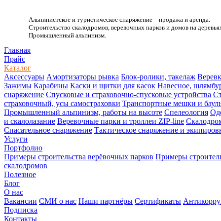
Альпинистское и туристическое снаряжение – продажа и аренда.
Строительство скалодромов, веревочных парков и домов на деревья
Промышленный альпинизм.
.
Главная
Прайс
Каталог
Аксессуары
Амортизаторы рывка
Блок-ролики, такелаж
Веревк
Зажимы
Карабины
Каски и щитки для касок
Навесное, шлямбу
снаряжение
Спусковые и страховочно-спусковые устройства
Ст
страховочный, усы самостраховки
Транспортные мешки и баул
Промышленный альпинизм, работы на высоте
Спелеология
Од
и скалолазание
Веревочные парки и троллеи ZIP-line
Скалодро
Спасательное снаряжение
Тактическое снаряжение и экипиров
Услуги
Портфолио
Примеры строительства верёвочных парков
Примеры строитель
скалодромов
Полезное
Блог
О нас
Вакансии
СМИ о нас
Наши партнёры
Сертификаты
Антикорру
Подписка
Контакты