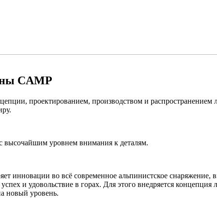
бины CAMP
нцепции, проектированием, производством и распространением л
иру.
с высочайшим уровнем внимания к деталям.
яет инновации во всё современное альпинистское снаряжение, 
 успех и удовольствие в горах. Для этого внедряется концепция 
а новый уровень.