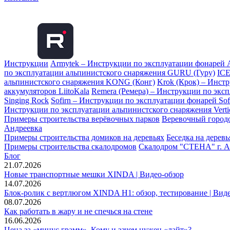
Инструкции
Armytek – Инструкции по эксплуатации фонарей 
по эксплуатации альпинистского снаряжения GURU (Гуру)
ICE
альпинистского снаряжения KONG (Конг)
Krok (Крок) – Инст
аккумуляторов LiitoKala
Remera (Ремера) – Инструкции по экс
Singing Rock
Sofirn – Инструкции по эксплуатации фонарей Sof
Инструкции по эксплуатации альпинистского снаряжения Vertic
Примеры строительства верёвочных парков
Веревочный городо
Андреевка
Примеры строительства домиков на деревьях
Беседка на дерев
Примеры строительства скалодромов
Скалодром "СТЕНА" г. А
Блог
21.07.2026
Новые транспортные мешки XINDA | Видео-обзор
14.07.2026
Блок-ролик с вертлюгом XINDA H1: обзор, тестирование | Вид
08.07.2026
Как работать в жару и не спечься на стене
16.06.2026
Цена за «минус грамм». Кому и зачем нужен «лайт»?