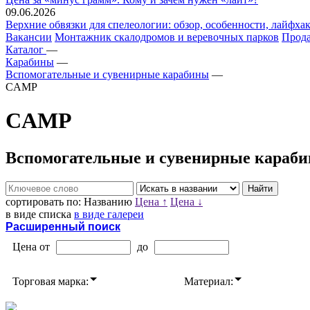
09.06.2026
Верхние обвязки для спелеологии: обзор, особенности, лайфхак
Вакансии
Монтажник скалодромов и веревочных парков
Прода
Каталог
—
Карабины
—
Вспомогательные и сувенирные карабины
—
CAMP
CAMP
Вспомогательные и сувениpные кара
сортировать по:
Названию
Цена ↑
Цена ↓
в виде списка
в виде галереи
Расширенный поиск
Цена от
до
Торговая марка:
Материал: