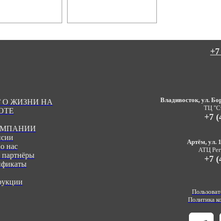
+7
Владивосток, ул. Бор
 О ЖИЗНИ НА
ТЦ "С
ОТЕ
+7 (
ОМПАНИИ
нсии
Артём, ул. 1
о нас
АТЦ Реги
 партнёры
+7 (
ификаты
рукции
Пользоват
Политика к