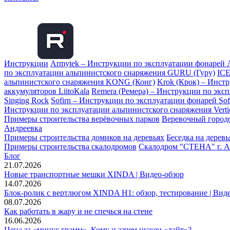
Инструкции
Armytek – Инструкции по эксплуатации фонарей 
по эксплуатации альпинистского снаряжения GURU (Гуру)
ICE
альпинистского снаряжения KONG (Конг)
Krok (Крок) – Инст
аккумуляторов LiitoKala
Remera (Ремера) – Инструкции по экс
Singing Rock
Sofirn – Инструкции по эксплуатации фонарей Sof
Инструкции по эксплуатации альпинистского снаряжения Vertic
Примеры строительства верёвочных парков
Веревочный городо
Андреевка
Примеры строительства домиков на деревьях
Беседка на дерев
Примеры строительства скалодромов
Скалодром "СТЕНА" г. А
Блог
21.07.2026
Новые транспортные мешки XINDA | Видео-обзор
14.07.2026
Блок-ролик с вертлюгом XINDA H1: обзор, тестирование | Вид
08.07.2026
Как работать в жару и не спечься на стене
16.06.2026
Цена за «минус грамм». Кому и зачем нужен «лайт»?