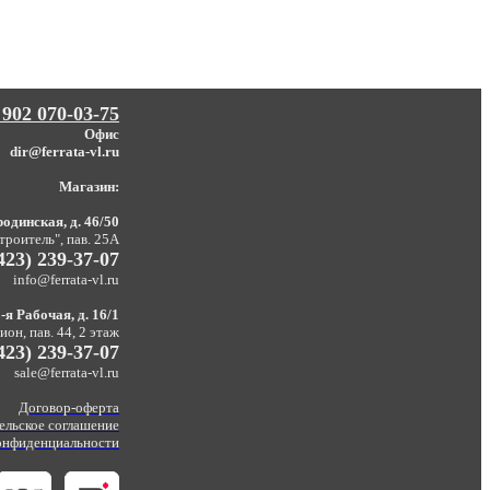
 902 070-03-75
Офис
dir@ferrata-vl.ru
Магазин:
одинская, д. 46/50
троитель", пав. 25А
423) 239-37-07
info@ferrata-vl.ru
-я Рабочая, д. 16/1
он, пав. 44, 2 этаж
423) 239-37-07
sale@ferrata-vl.ru
Договор-оферта
ельское соглашение
онфиденциальности