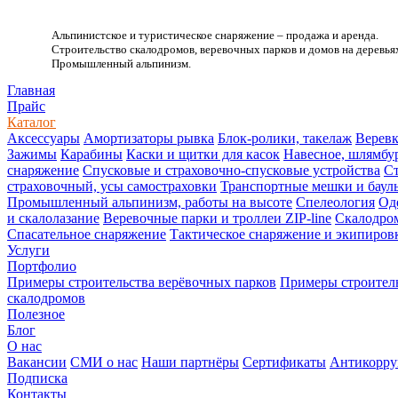
Альпинистское и туристическое снаряжение – продажа и аренда.
Строительство скалодромов, веревочных парков и домов на деревья
Промышленный альпинизм.
.
Главная
Прайс
Каталог
Аксессуары
Амортизаторы рывка
Блок-ролики, такелаж
Веревк
Зажимы
Карабины
Каски и щитки для касок
Навесное, шлямбу
снаряжение
Спусковые и страховочно-спусковые устройства
Ст
страховочный, усы самостраховки
Транспортные мешки и баул
Промышленный альпинизм, работы на высоте
Спелеология
Од
и скалолазание
Веревочные парки и троллеи ZIP-line
Скалодро
Спасательное снаряжение
Тактическое снаряжение и экипиров
Услуги
Портфолио
Примеры строительства верёвочных парков
Примеры строитель
скалодромов
Полезное
Блог
О нас
Вакансии
СМИ о нас
Наши партнёры
Сертификаты
Антикорру
Подписка
Контакты