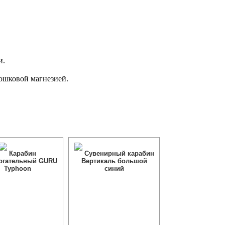
и.
рошковой магнезией.
Карабин
Сувенирный карабин
огательный GURU
Вертикаль большой
Typhoon
синий