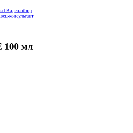
и | Видео-обзор
вец-консультант
 100 мл