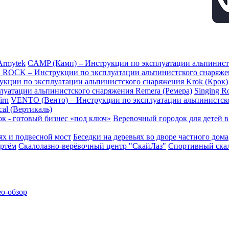
Armytek
CAMP (Камп) – Инструкции по эксплуатации альпинис
 ROCK – Инструкции по эксплуатации альпинистского снаряж
рукции по эксплуатации альпинистского снаряжения Krok (Крок)
плуатации альпинистского снаряжения Remera (Ремера)
Singing 
irn
VENTO (Венто) – Инструкции по эксплуатации альпинистск
al (Вертикаль)
к - готовый бизнес «под ключ»
Веревочный городок для детей 
ьях и подвесной мост
Беседки на деревьях во дворе частного дома
ртём
Скалолазно-верёвочный центр "СкайЛаз"
Спортивный скал
ео-обзор