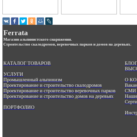
Ferrata
Магазин альпинистского снаряжения.
Строительство скалодромов, веревочных парков и домов на деревьях.
КАТАЛОГ ТОВАРОВ
БЛОГ
ВЫС
УСЛУГИ
Промышленный альпинизм
О К
Проектирование и строительство скалодромов
Вака
Проектирование и строительство веревочных парков
СМИ 
Проектирование и строительство домов на деревьях
Наши
Серт
ПОРТФОЛИО
Инст