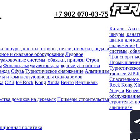
+7 902 070-03-75
х.
Каталог
Аксе
шнуры, канаты
щитки для ка
снаряжение
С
и, шнуры, канаты, стропы, петли, оттяжки, педали
системы, обвя
рное и скальное оборудование
Ледовое
Транспортные
раховочные системы, обвязки, привязи
Строп
Промышленный
ы
Фонари, аккумуляторы, зарядные устройства
Туристическо
ежда
Обувь
Туристическое снаряжение
Альпинизм
троллеи ZIP-li
мы и комплектующие для скалодромов
Спасательное
ка
СИЗ
Ice Rock
Kong
Xinda
Венто
Вертикаль
Rock
Kong
Xi
Услуги
Верёво
обслуживани
ства домиков на деревьях
Примеры строительства
строительство
альпинизм
пционная политика