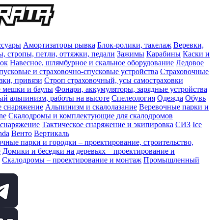
ссуары
Амортизаторы рывка
Блок-ролики, такелаж
Веревки,
, стропы, петли, оттяжки, педали
Зажимы
Карабины
Каски и
сок
Навесное, шлямбурное и скальное оборудование
Ледовое
пусковые и страховочно-спусковые устройства
Страховочные
зки, привязи
Строп страховочный, усы самостраховки
 мешки и баулы
Фонари, аккумуляторы, зарядные устройства
 альпинизм, работы на высоте
Спелеология
Одежда
Обувь
е снаряжение
Альпинизм и скалолазание
Веревочные парки и
ne
Скалодромы и комплектующие для скалодромов
 снаряжение
Тактическое снаряжение и экипировка
СИЗ
Ice
nda
Венто
Вертикаль
чные парки и городки – проектирование, строительство,
е
Домики и беседки на деревьях – проектирование и
Скалодромы – проектирование и монтаж
Промышленный