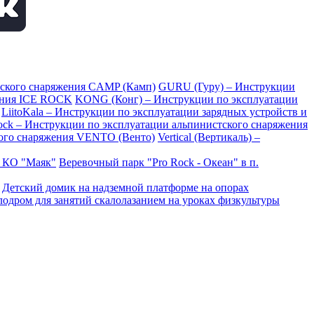
тского снаряжения CAMP (Камп)
GURU (Гуру) – Инструкции
ения ICE ROCK
KONG (Конг) – Инструкции по эксплуатации
LiitoKala – Инструкции по эксплуатации зарядных устройств и
Rock – Инструкции по эксплуатации альпинистского снаряжения
ого снаряжения VENTO (Венто)
Vertical (Вертикаль) –
в КО "Маяк"
Веревочный парк "Pro Rock - Океан" в п.
Детский домик на надземной платформе на опорах
одром для занятий скалолазанием на уроках физкультуры